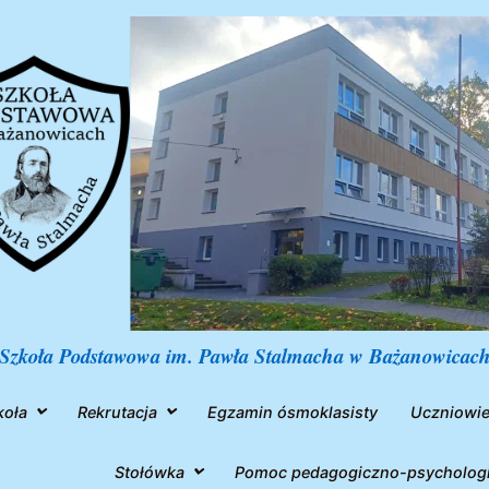
Szkoła Podstawowa im. Pawła Stalmacha w Bażanowicac
koła
Rekrutacja
Egzamin ósmoklasisty
Uczniowi
Stołówka
Pomoc pedagogiczno-psycholog