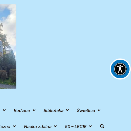
h
e
Rodzice
Biblioteka
Świetlica
iczna
Nauka zdalna
50 – LECIE